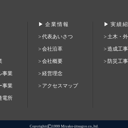
企業情報
実績
代表あいさつ
土木・外
会社沿革
造成工事
業
会社概要
防災工事
ル事業
経営理念
ー事業
アクセスマップ
発電所
©
Copyrighit
1999 Miyako-jitsugyo.co,.ltd.