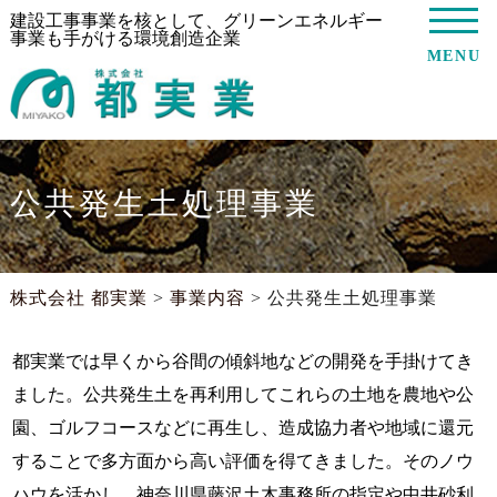
建設工事事業を核として、グリーンエネルギー
事業も手がける環境創造企業
MENU
公共発生土処理事業
株式会社 都実業
>
事業内容
>
公共発生土処理事業
都実業では早くから谷間の傾斜地などの開発を手掛けてき
ました。公共発生土を再利用してこれらの土地を農地や公
園、ゴルフコースなどに再生し、造成協力者や地域に還元
することで多方面から高い評価を得てきました。そのノウ
ハウを活かし、神奈川県藤沢土木事務所の指定や中井砂利