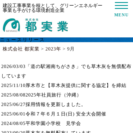
建設工事事業を核として、グリーンエネルギー
事業も手がける環境創造企業
MENU
ニュースリリース
株式会社 都実業
>
2023年
>
9月
2026/03/03
「道の駅湘南ちがさき」でも草木灰を無償配布
しています
2025/11/10
厚木市と【草木灰提供に関する協定】を締結
2025/08/08
2025年社員旅行（沖縄）
2025/06/27
採用情報を更新しました。
2025/06/01
令和７年６月１日(日) 安全大会開催
2024/08/05
平和学園小学校 見学会
2023/09/20
草木灰を無料配布しています